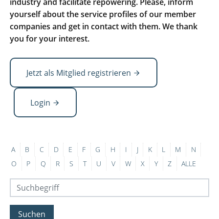
industry and facilitate repowering. Please, inform
yourself about the service profiles of our member
companies and get in contact with them. We thank
you for your interest.
Jetzt als Mitglied registrieren
Login
A
B
C
D
E
F
G
H
I
J
K
L
M
N
O
P
Q
R
S
T
U
V
W
X
Y
Z
ALLE
Suchen