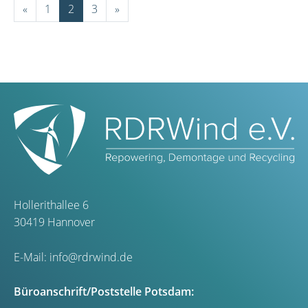
«
1
2
3
»
Hollerithallee 6
30419 Hannover
E-Mail:
info@rdrwind.de
Büroanschrift/Poststelle Potsdam: