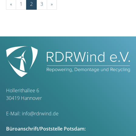
«
1
2
3
»
Hollerithallee 6
30419 Hannover
E-Mail:
info@rdrwind.de
Büroanschrift/Poststelle Potsdam: