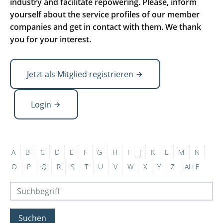
industry and facilitate repowering. Please, inform
yourself about the service profiles of our member
companies and get in contact with them. We thank
you for your interest.
Jetzt als Mitglied registrieren
Login
A
B
C
D
E
F
G
H
I
J
K
L
M
N
O
P
Q
R
S
T
U
V
W
X
Y
Z
ALLE
Suchen