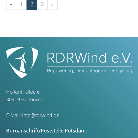
«
1
2
3
»
Hollerithallee 6
30419 Hannover
E-Mail:
info@rdrwind.de
Büroanschrift/Poststelle Potsdam: