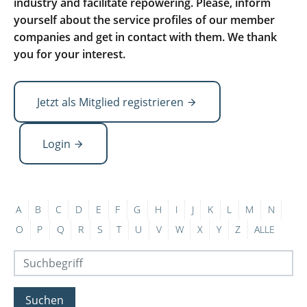
industry and facilitate repowering. Please, inform
yourself about the service profiles of our member
companies and get in contact with them. We thank
you for your interest.
Jetzt als Mitglied registrieren
Login
A
B
C
D
E
F
G
H
I
J
K
L
M
N
O
P
Q
R
S
T
U
V
W
X
Y
Z
ALLE
Suchen