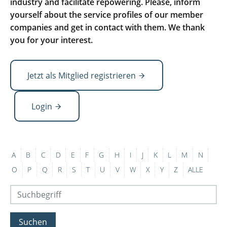
industry and facilitate repowering. Please, inform
yourself about the service profiles of our member
companies and get in contact with them. We thank
you for your interest.
Jetzt als Mitglied registrieren
Login
A
B
C
D
E
F
G
H
I
J
K
L
M
N
O
P
Q
R
S
T
U
V
W
X
Y
Z
ALLE
Suchen