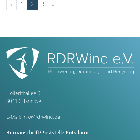
«
1
2
3
»
Hollerithallee 6
30419 Hannover
E-Mail:
info@rdrwind.de
Büroanschrift/Poststelle Potsdam: