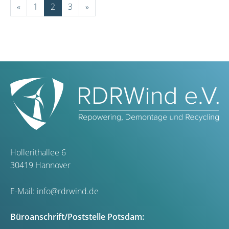
«
1
2
3
»
Hollerithallee 6
30419 Hannover
E-Mail:
info@rdrwind.de
Büroanschrift/Poststelle Potsdam: