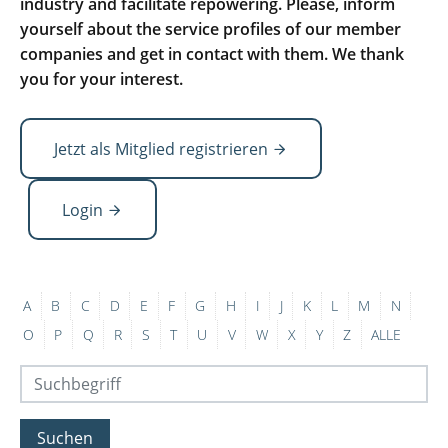
industry and facilitate repowering. Please, inform
yourself about the service profiles of our member
companies and get in contact with them. We thank
you for your interest.
Jetzt als Mitglied registrieren
Login
A
B
C
D
E
F
G
H
I
J
K
L
M
N
O
P
Q
R
S
T
U
V
W
X
Y
Z
ALLE
Suchen