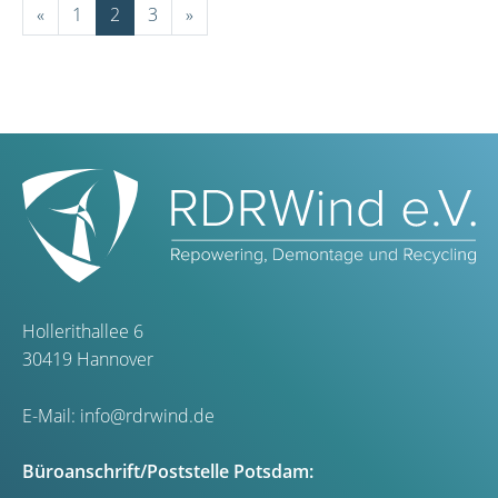
«
1
2
3
»
Hollerithallee 6
30419 Hannover
E-Mail:
info@rdrwind.de
Büroanschrift/Poststelle Potsdam: