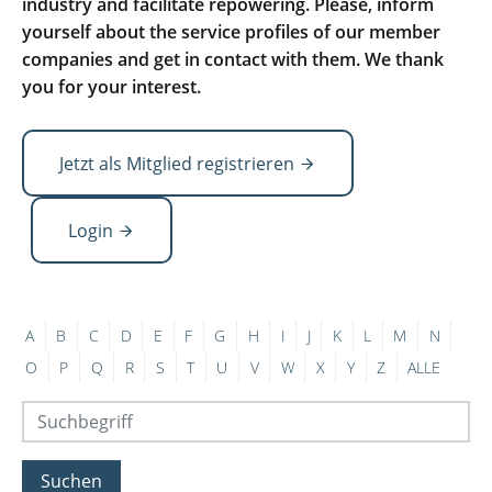
industry and facilitate repowering. Please, inform
yourself about the service profiles of our member
companies and get in contact with them. We thank
you for your interest.
Jetzt als Mitglied registrieren
Login
A
B
C
D
E
F
G
H
I
J
K
L
M
N
O
P
Q
R
S
T
U
V
W
X
Y
Z
ALLE
Suchen