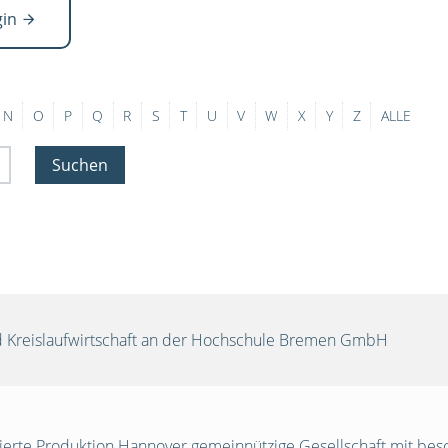
gin
N
O
P
Q
R
S
T
U
V
W
X
Y
Z
ALLE
Suchen
und Kreislaufwirtschaft an der Hochschule Bremen GmbH
egrierte Produktion Hannover gemeinnützige Gesellschaft mit be