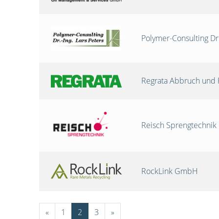
Polymer-Consulting Dr
Regrata Abbruch und 
Reisch Sprengtechni
RockLink GmbH
«
1
2
3
»