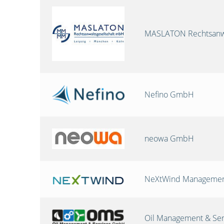
MASLATON Rechtsanwa
Nefino GmbH
neowa GmbH
NeXtWind Manageme
Oil Management & Se