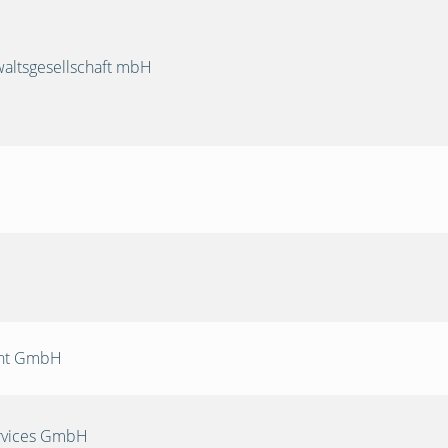
ltsgesellschaft mbH
nt GmbH
rvices GmbH