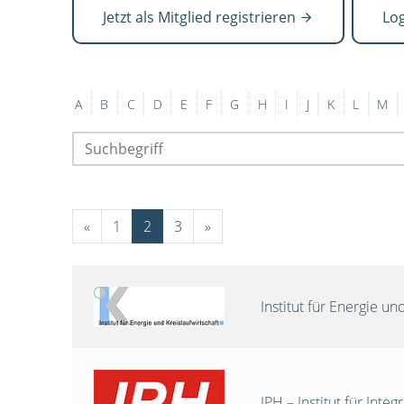
Jetzt als Mitglied registrieren
Lo
A
B
C
D
E
F
G
H
I
J
K
L
M
«
1
2
3
»
Institut für Energie 
IPH – Institut für Int