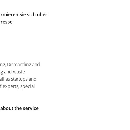
rmieren Sie sich über
eresse
.
ing, Dismantling and
ng and waste
ell as startups and
f experts, special
 about the service