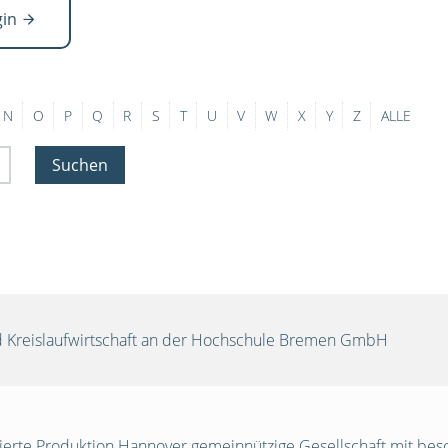
gin
N
O
P
Q
R
S
T
U
V
W
X
Y
Z
ALLE
Suchen
und Kreislaufwirtschaft an der Hochschule Bremen GmbH
egrierte Produktion Hannover gemeinnützige Gesellschaft mit be