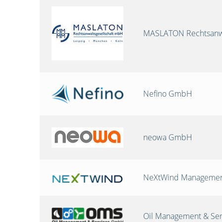
MASLATON Rechtsanwa
Nefino GmbH
neowa GmbH
NeXtWind Manageme
Oil Management & Se