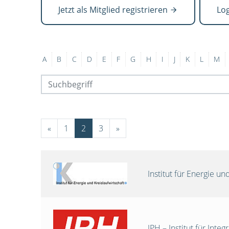
Jetzt als Mitglied registrieren
Lo
A
B
C
D
E
F
G
H
I
J
K
L
M
«
1
2
3
»
Institut für Energie 
IPH – Institut für Int