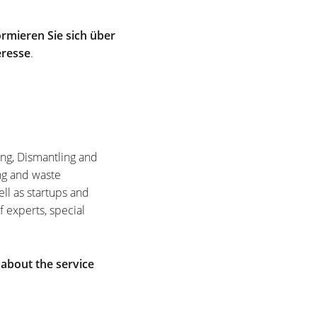
rmieren Sie sich über
eresse
.
ing, Dismantling and
ng and waste
ell as startups and
f experts, special
 about the service