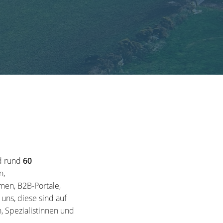
d rund
60
n,
en, B2B-Portale,
ns, diese sind auf
, Spezialistinnen und