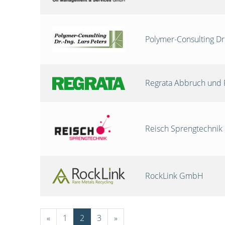
Polymer-Consulting Dr
Regrata Abbruch und 
Reisch Sprengtechni
RockLink GmbH
«
1
2
3
»