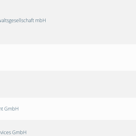
ltsgesellschaft mbH
nt GmbH
rvices GmbH