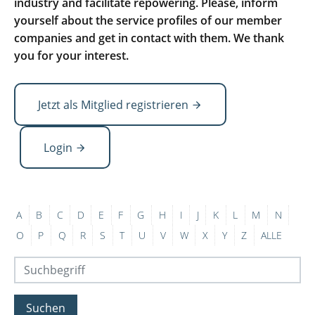
industry and facilitate repowering. Please, inform
yourself about the service profiles of our member
companies and get in contact with them. We thank
you for your interest.
Jetzt als Mitglied registrieren
Login
A
B
C
D
E
F
G
H
I
J
K
L
M
N
O
P
Q
R
S
T
U
V
W
X
Y
Z
ALLE
Suchen