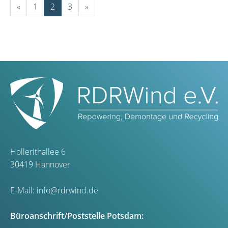
«
1
2
3
»
Hollerithallee 6
30419 Hannover
E-Mail:
info@rdrwind.de
Büroanschrift/Poststelle Potsdam: