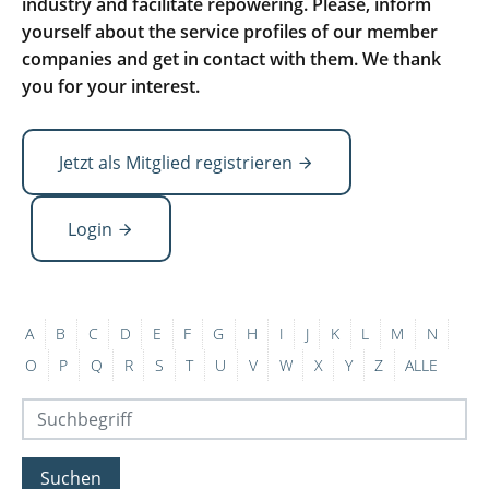
industry and facilitate repowering. Please, inform
yourself about the service profiles of our member
companies and get in contact with them. We thank
you for your interest.
Jetzt als Mitglied registrieren
Login
A
B
C
D
E
F
G
H
I
J
K
L
M
N
O
P
Q
R
S
T
U
V
W
X
Y
Z
ALLE
Suchen