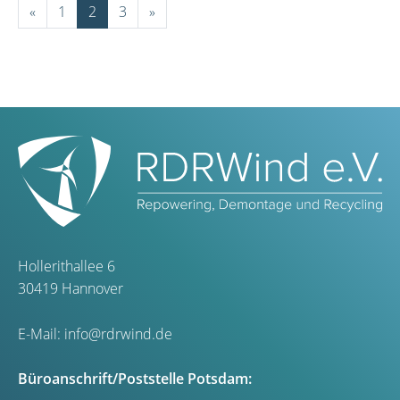
«
1
2
3
»
Hollerithallee 6
30419 Hannover
E-Mail:
info@rdrwind.de
Büroanschrift/Poststelle Potsdam: