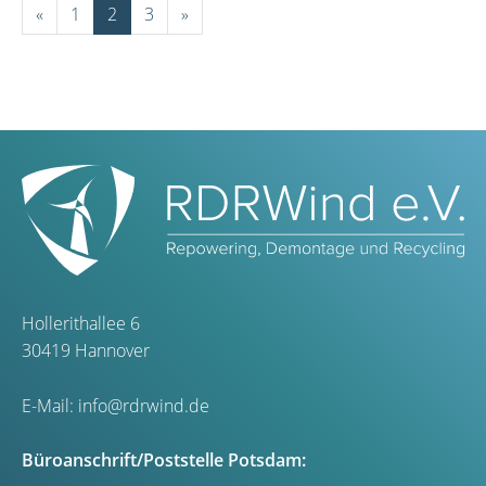
«
1
2
3
»
Hollerithallee 6
30419 Hannover
E-Mail:
info@rdrwind.de
Büroanschrift/Poststelle Potsdam: