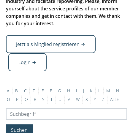
industry and facilitate repowering. Please, inform
yourself about the service profiles of our member
companies and get in contact with them. We thank
you for your interest.
Jetzt als Mitglied registrieren
Login
A
B
C
D
E
F
G
H
I
J
K
L
M
N
O
P
Q
R
S
T
U
V
W
X
Y
Z
ALLE
Suchen