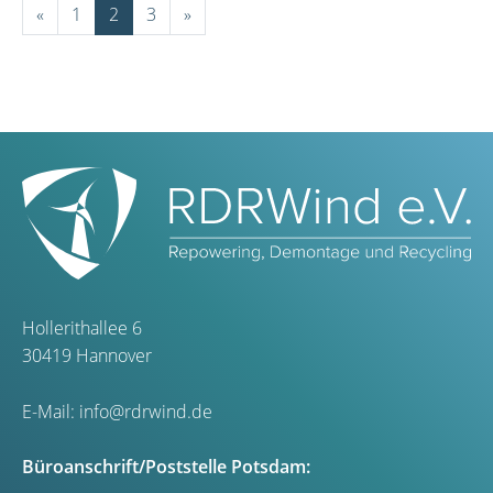
«
1
2
3
»
Hollerithallee 6
30419 Hannover
E-Mail:
info@rdrwind.de
Büroanschrift/Poststelle Potsdam: