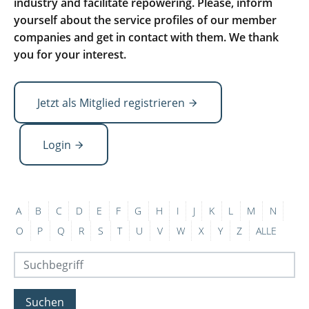
industry and facilitate repowering. Please, inform
yourself about the service profiles of our member
companies and get in contact with them. We thank
you for your interest.
Jetzt als Mitglied registrieren
Login
A
B
C
D
E
F
G
H
I
J
K
L
M
N
O
P
Q
R
S
T
U
V
W
X
Y
Z
ALLE
Suchen