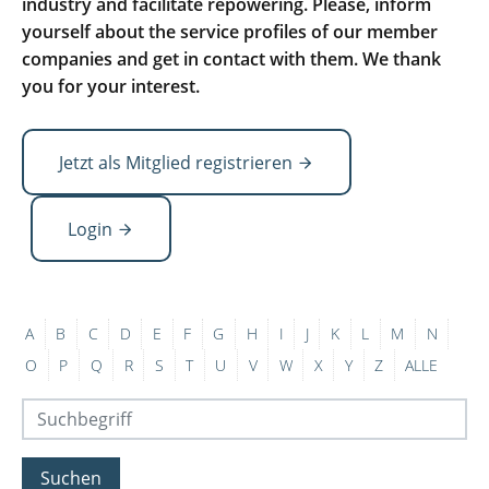
industry and facilitate repowering. Please, inform
yourself about the service profiles of our member
companies and get in contact with them. We thank
you for your interest.
Jetzt als Mitglied registrieren
Login
A
B
C
D
E
F
G
H
I
J
K
L
M
N
O
P
Q
R
S
T
U
V
W
X
Y
Z
ALLE
Suchen