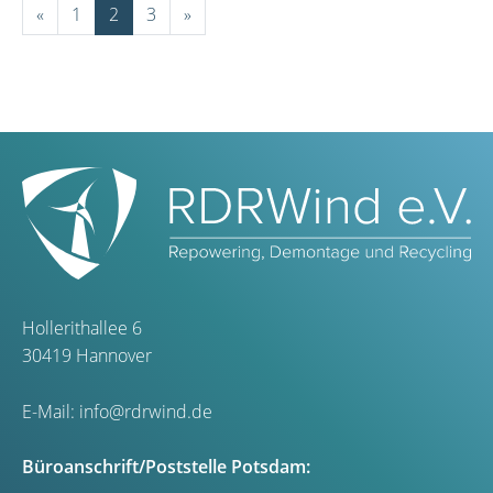
«
1
2
3
»
Hollerithallee 6
30419 Hannover
E-Mail:
info@rdrwind.de
Büroanschrift/Poststelle Potsdam: