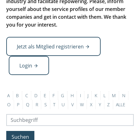
industry and facilitate repowering. Please, inform
yourself about the service profiles of our member
companies and get in contact with them. We thank
you for your interest.
Jetzt als Mitglied registrieren
Login
A
B
C
D
E
F
G
H
I
J
K
L
M
N
O
P
Q
R
S
T
U
V
W
X
Y
Z
ALLE
Suchen