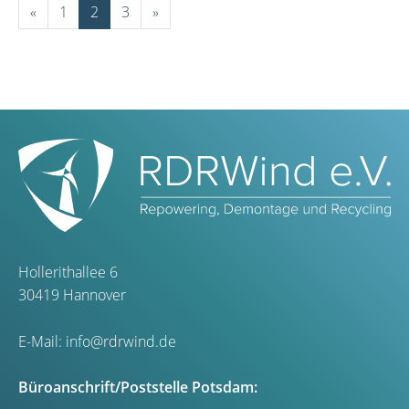
«
1
2
3
»
Hollerithallee 6
30419 Hannover
E-Mail:
info@rdrwind.de
Büroanschrift/Poststelle Potsdam: