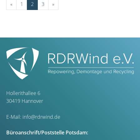
«
1
2
3
»
Hollerithallee 6
30419 Hannover
E-Mail:
info@rdrwind.de
Büroanschrift/Poststelle Potsdam: