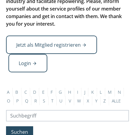
industry and facilitate repowering. Please, inform
yourself about the service profiles of our member
companies and get in contact with them. We thank
you for your interest.
Jetzt als Mitglied registrieren
Login
A
B
C
D
E
F
G
H
I
J
K
L
M
N
O
P
Q
R
S
T
U
V
W
X
Y
Z
ALLE
Suchen