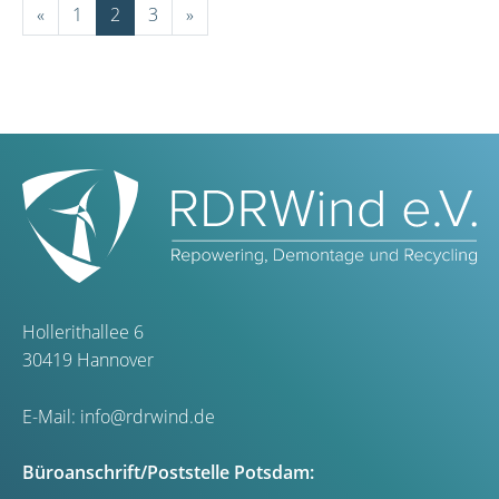
«
1
2
3
»
Hollerithallee 6
30419 Hannover
E-Mail:
info@rdrwind.de
Büroanschrift/Poststelle Potsdam: