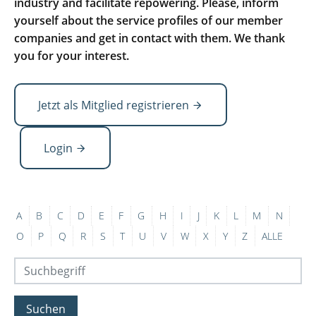
industry and facilitate repowering. Please, inform
yourself about the service profiles of our member
companies and get in contact with them. We thank
you for your interest.
Jetzt als Mitglied registrieren
Login
A
B
C
D
E
F
G
H
I
J
K
L
M
N
O
P
Q
R
S
T
U
V
W
X
Y
Z
ALLE
Suchen