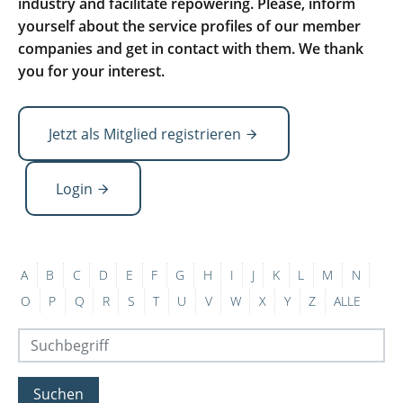
industry and facilitate repowering. Please, inform
yourself about the service profiles of our member
companies and get in contact with them. We thank
you for your interest.
Jetzt als Mitglied registrieren
Login
A
B
C
D
E
F
G
H
I
J
K
L
M
N
O
P
Q
R
S
T
U
V
W
X
Y
Z
ALLE
Suchen