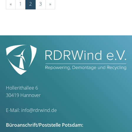
«
1
2
3
»
Hollerithallee 6
30419 Hannover
E-Mail:
info@rdrwind.de
Büroanschrift/Poststelle Potsdam: