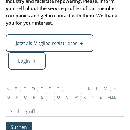
industry and facilitate repowering. Please, inform
yourself about the service profiles of our member
companies and get in contact with them. We thank
you for your interest.
Jetzt als Mitglied registrieren
Login
A
B
C
D
E
F
G
H
I
J
K
L
M
N
O
P
Q
R
S
T
U
V
W
X
Y
Z
ALLE
Suchen