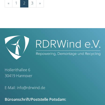
«
1
2
3
»
Hollerithallee 6
30419 Hannover
E-Mail:
info@rdrwind.de
Büroanschrift/Poststelle Potsdam: