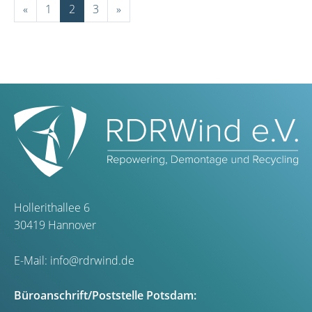
«
1
2
3
»
Hollerithallee 6
30419 Hannover
E-Mail:
info@rdrwind.de
Büroanschrift/Poststelle Potsdam: