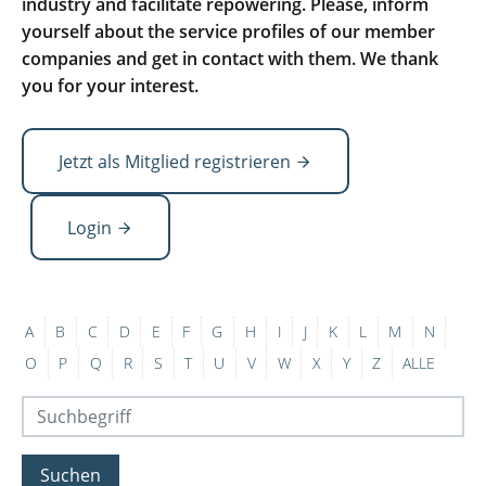
industry and facilitate repowering. Please, inform
yourself about the service profiles of our member
companies and get in contact with them. We thank
you for your interest.
Jetzt als Mitglied registrieren
Login
A
B
C
D
E
F
G
H
I
J
K
L
M
N
O
P
Q
R
S
T
U
V
W
X
Y
Z
ALLE
Suchen