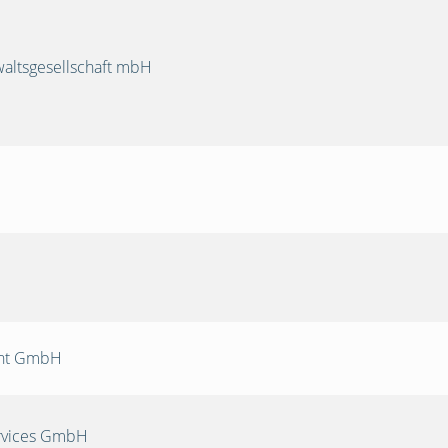
ltsgesellschaft mbH
nt GmbH
rvices GmbH