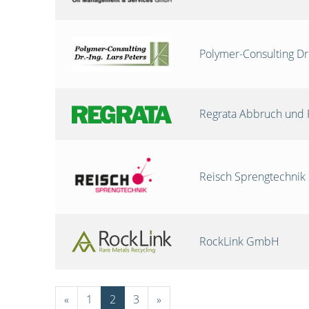
Polymer-Consulting Dr
Regrata Abbruch und 
Reisch Sprengtechni
RockLink GmbH
«
1
2
3
»