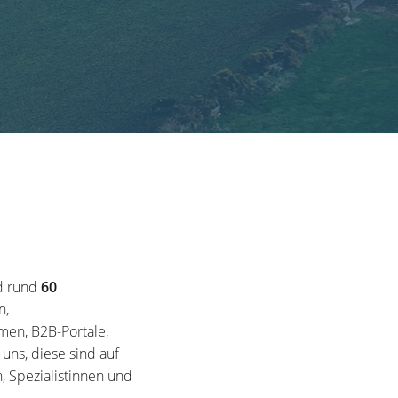
d rund
60
n,
en, B2B-Portale,
ns, diese sind auf
, Spezialistinnen und