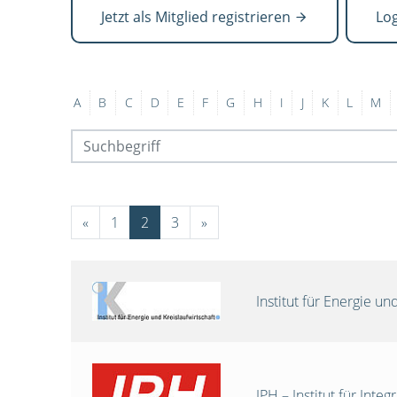
Jetzt als Mitglied registrieren
Lo
A
B
C
D
E
F
G
H
I
J
K
L
M
«
1
2
3
»
Institut für Energie 
IPH – Institut für Int