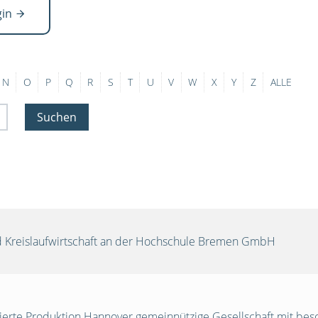
gin
N
O
P
Q
R
S
T
U
V
W
X
Y
Z
ALLE
Suchen
und Kreislaufwirtschaft an der Hochschule Bremen GmbH
egrierte Produktion Hannover gemeinnützige Gesellschaft mit be