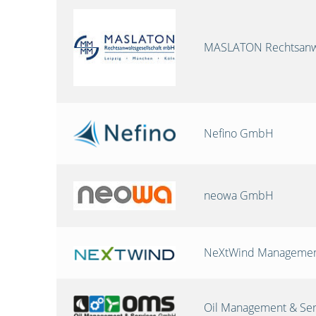
MASLATON Rechtsanwa
Nefino GmbH
neowa GmbH
NeXtWind Manageme
Oil Management & Se