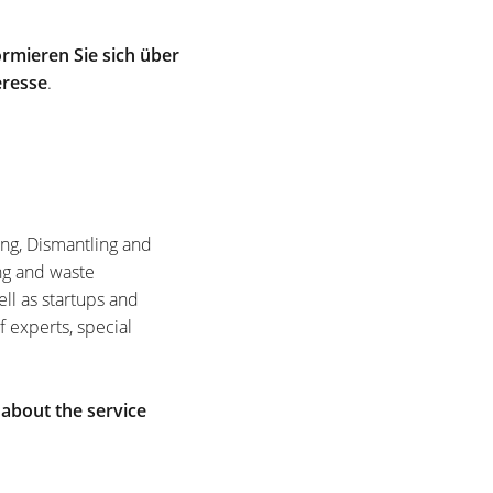
rmieren Sie sich über
eresse
.
ing, Dismantling and
ng and waste
ell as startups and
f experts, special
 about the service