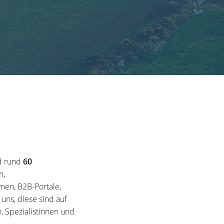
d rund
60
n,
en, B2B-Portale,
ns, diese sind auf
, Spezialistinnen und