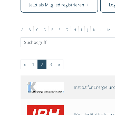
Jetzt als Mitglied registrieren
Lo
A
B
C
D
E
F
G
H
I
J
K
L
M
«
1
2
3
»
Institut für Energie 
IPH – Institut für Int