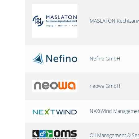
MASLATON Rechtsanwa
Nefino GmbH
neowa GmbH
NeXtWind Manageme
Oil Management & Se