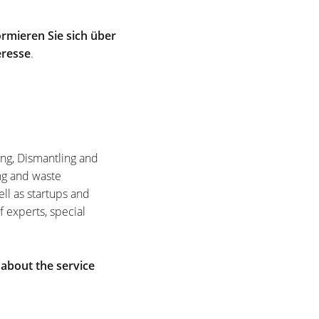
rmieren Sie sich über
eresse
.
ing, Dismantling and
ng and waste
ell as startups and
f experts, special
 about the service