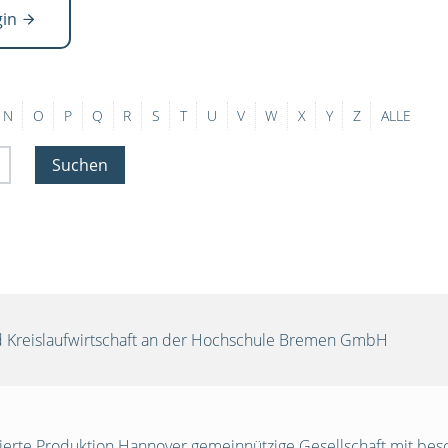
gin
N
O
P
Q
R
S
T
U
V
W
X
Y
Z
ALLE
Suchen
und Kreislaufwirtschaft an der Hochschule Bremen GmbH
egrierte Produktion Hannover gemeinnützige Gesellschaft mit be