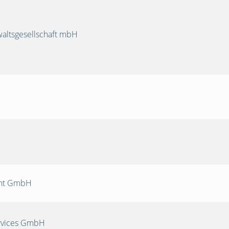
ltsgesellschaft mbH
nt GmbH
rvices GmbH