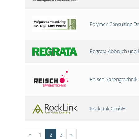
Polymer-Consulting Dr
Regrata Abbruch und 
Reisch Sprengtechni
RockLink GmbH
«
1
2
3
»