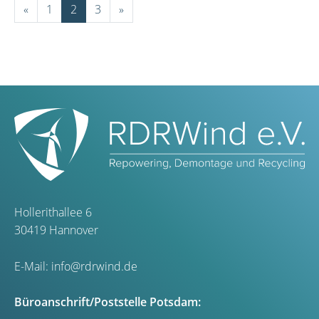
«
1
2
3
»
Hollerithallee 6
30419 Hannover
E-Mail:
info@rdrwind.de
Büroanschrift/Poststelle Potsdam: