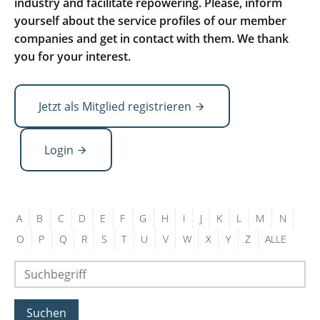
industry and facilitate repowering. Please, inform
yourself about the service profiles of our member
companies and get in contact with them. We thank
you for your interest.
Jetzt als Mitglied registrieren
Login
A
B
C
D
E
F
G
H
I
J
K
L
M
N
O
P
Q
R
S
T
U
V
W
X
Y
Z
ALLE
Suchen