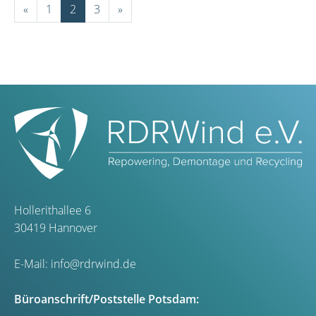
«
1
2
3
»
Hollerithallee 6
30419 Hannover
E-Mail:
info@rdrwind.de
Büroanschrift/Poststelle Potsdam: