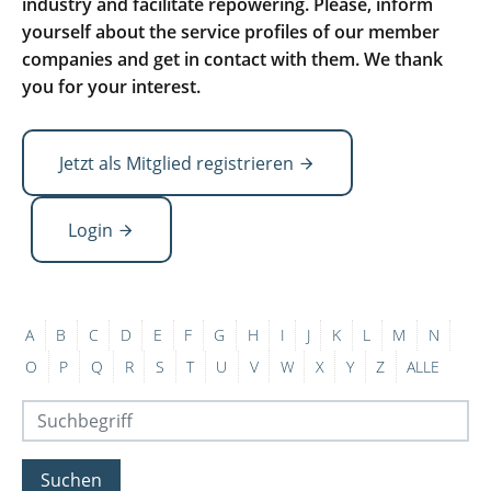
industry and facilitate repowering. Please, inform
yourself about the service profiles of our member
companies and get in contact with them. We thank
you for your interest.
Jetzt als Mitglied registrieren
Login
A
B
C
D
E
F
G
H
I
J
K
L
M
N
O
P
Q
R
S
T
U
V
W
X
Y
Z
ALLE
Suchen