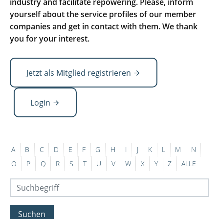
industry and facilitate repowering. Please, inform
yourself about the service profiles of our member
companies and get in contact with them. We thank
you for your interest.
Jetzt als Mitglied registrieren
Login
A
B
C
D
E
F
G
H
I
J
K
L
M
N
O
P
Q
R
S
T
U
V
W
X
Y
Z
ALLE
Suchen