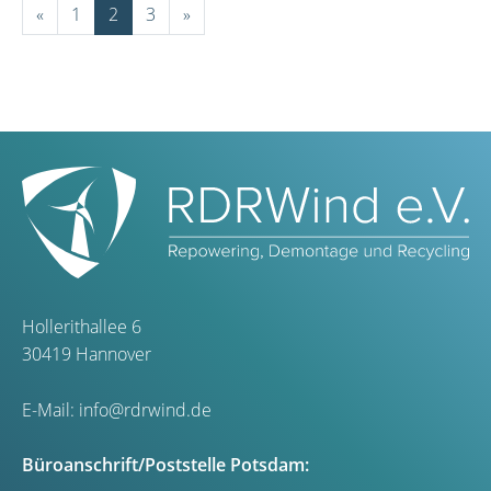
«
1
2
3
»
Hollerithallee 6
30419 Hannover
E-Mail:
info@rdrwind.de
Büroanschrift/Poststelle Potsdam: