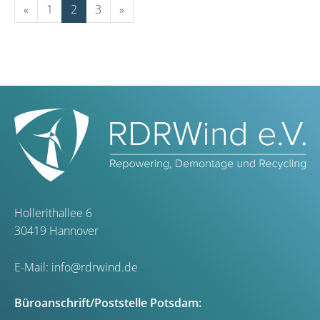
«
1
2
3
»
Hollerithallee 6
30419 Hannover
E-Mail:
info@rdrwind.de
Büroanschrift/Poststelle Potsdam: