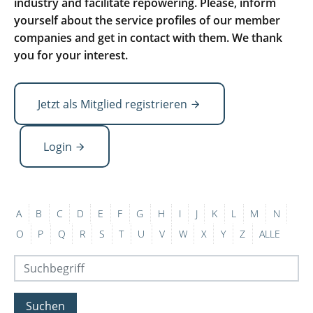
industry and facilitate repowering. Please, inform
yourself about the service profiles of our member
companies and get in contact with them. We thank
you for your interest.
Jetzt als Mitglied registrieren
Login
A
B
C
D
E
F
G
H
I
J
K
L
M
N
O
P
Q
R
S
T
U
V
W
X
Y
Z
ALLE
Suchen