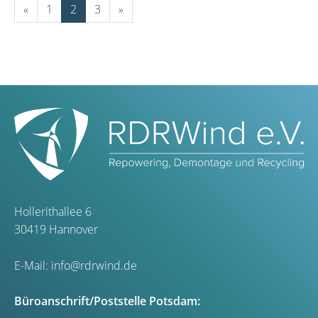
«
1
2
3
»
Hollerithallee 6
30419 Hannover
E-Mail:
info@rdrwind.de
Büroanschrift/Poststelle Potsdam: