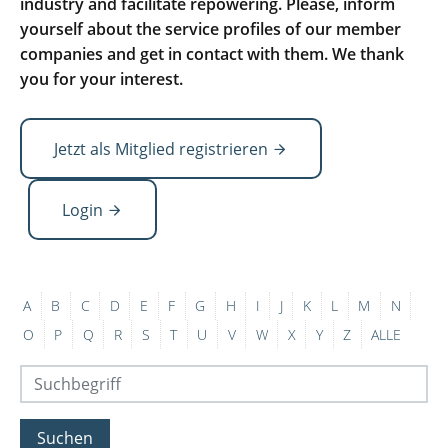
industry and facilitate repowering. Please, inform
yourself about the service profiles of our member
companies and get in contact with them. We thank
you for your interest.
Jetzt als Mitglied registrieren
Login
A
B
C
D
E
F
G
H
I
J
K
L
M
N
O
P
Q
R
S
T
U
V
W
X
Y
Z
ALLE
Suchen