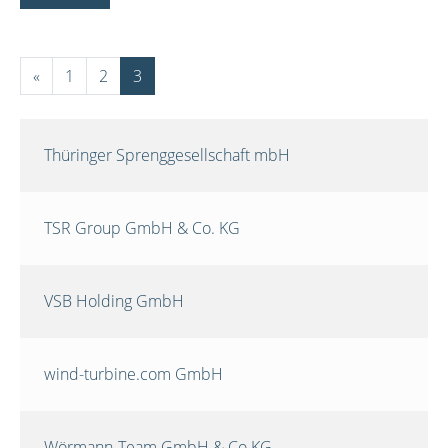
«
1
2
3
Thüringer Sprenggesellschaft mbH
TSR Group GmbH & Co. KG
VSB Holding GmbH
wind-turbine.com GmbH
Wörmann-Team GmbH & Co.KG