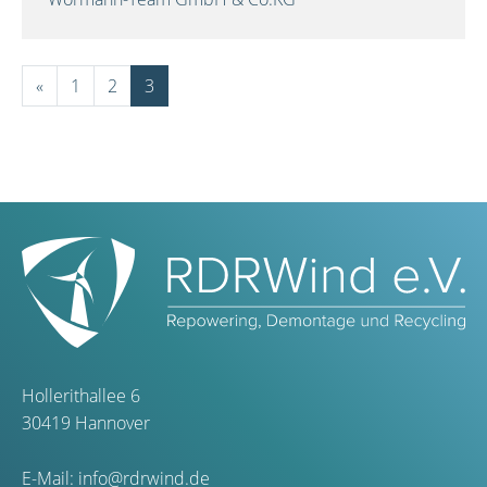
«
1
2
3
Hollerithallee 6
30419 Hannover
E-Mail:
info@rdrwind.de