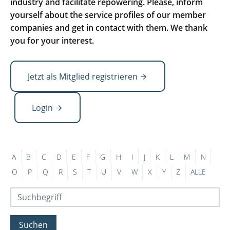
industry and facilitate repowering. Please, inform
yourself about the service profiles of our member
companies and get in contact with them. We thank
you for your interest.
Jetzt als Mitglied registrieren
Login
A
B
C
D
E
F
G
H
I
J
K
L
M
N
O
P
Q
R
S
T
U
V
W
X
Y
Z
ALLE
Suchen