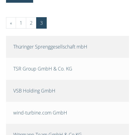
«
1
2
3
Thüringer Sprenggesellschaft mbH
TSR Group GmbH & Co. KG
VSB Holding GmbH
wind-turbine.com GmbH
Wörmann-Team GmbH & Co.KG