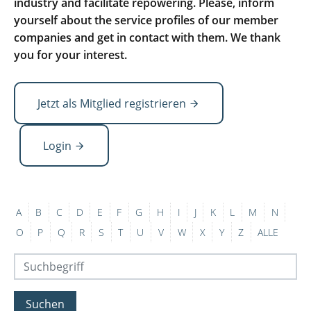
industry and facilitate repowering. Please, inform
yourself about the service profiles of our member
companies and get in contact with them. We thank
you for your interest.
Jetzt als Mitglied registrieren
Login
A
B
C
D
E
F
G
H
I
J
K
L
M
N
O
P
Q
R
S
T
U
V
W
X
Y
Z
ALLE
Suchen