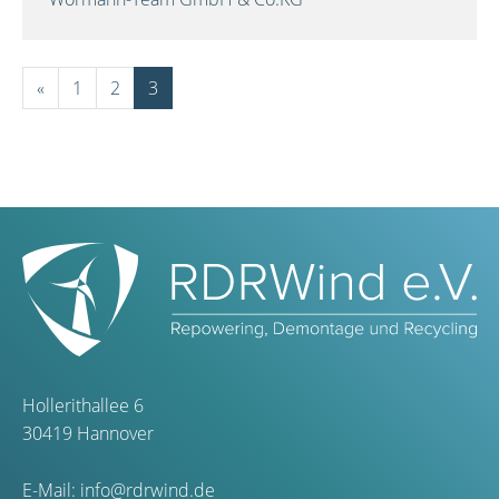
«
1
2
3
Hollerithallee 6
30419 Hannover
E-Mail:
info@rdrwind.de