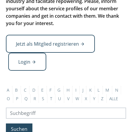
industry and facilitate repowering. Please, inform
yourself about the service profiles of our member
companies and get in contact with them. We thank
you for your interest.
Jetzt als Mitglied registrieren
Login
A
B
C
D
E
F
G
H
I
J
K
L
M
N
O
P
Q
R
S
T
U
V
W
X
Y
Z
ALLE
Suchen