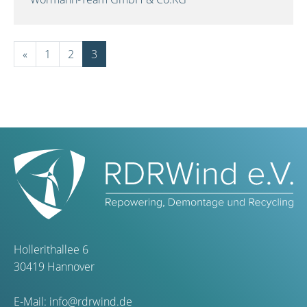
«
1
2
3
Hollerithallee 6
30419 Hannover
E-Mail:
info@rdrwind.de