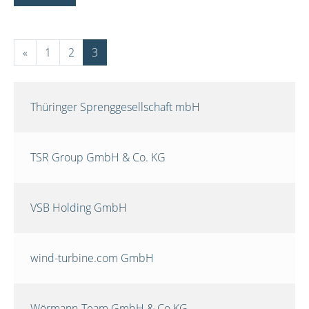
«
1
2
3
Thüringer Sprenggesellschaft mbH
TSR Group GmbH & Co. KG
VSB Holding GmbH
wind-turbine.com GmbH
Wörmann-Team GmbH & Co.KG