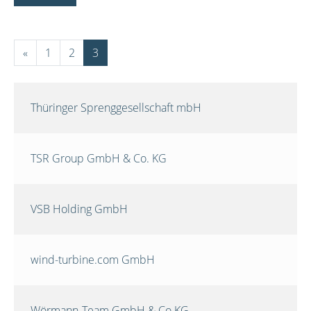
«
1
2
3
Thüringer Sprenggesellschaft mbH
TSR Group GmbH & Co. KG
VSB Holding GmbH
wind-turbine.com GmbH
Wörmann-Team GmbH & Co.KG