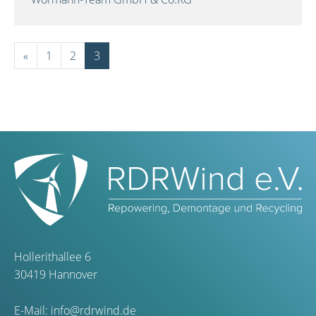
«
1
2
3
Hollerithallee 6
30419 Hannover
E-Mail:
info@rdrwind.de