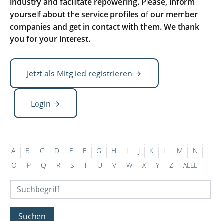
industry and facilitate repowering. Please, inform
yourself about the service profiles of our member
companies and get in contact with them. We thank
you for your interest.
Jetzt als Mitglied registrieren
Login
A
B
C
D
E
F
G
H
I
J
K
L
M
N
O
P
Q
R
S
T
U
V
W
X
Y
Z
ALLE
Suchen