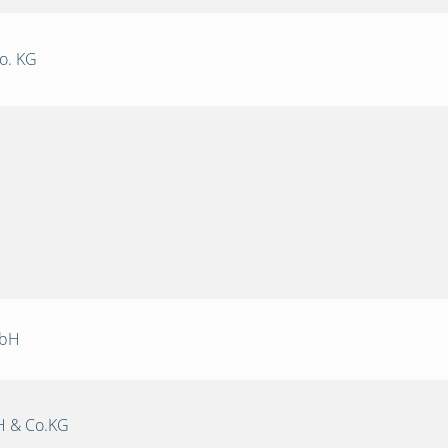
o. KG
mbH
 & Co.KG