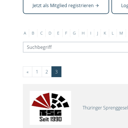
Jetzt als Mitglied registrieren
Lo
A
B
C
D
E
F
G
H
I
J
K
L
M
«
1
2
3
Thüringer Sprenggese