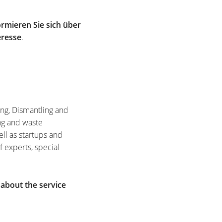
rmieren Sie sich über
eresse
.
ing, Dismantling and
ng and waste
ell as startups and
f experts, special
 about the service