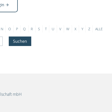
gin
N
O
P
Q
R
S
T
U
V
W
X
Y
Z
ALLE
Suchen
llschaft mbH