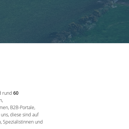
d rund
60
n,
en, B2B-Portale,
ns, diese sind auf
, Spezialistinnen und