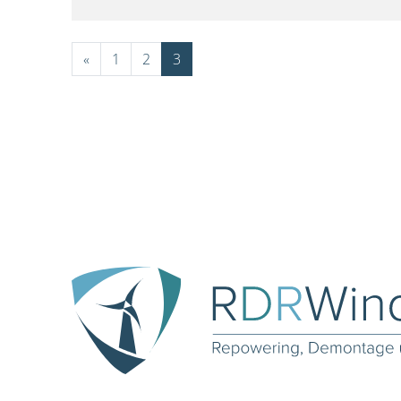
«
1
2
3