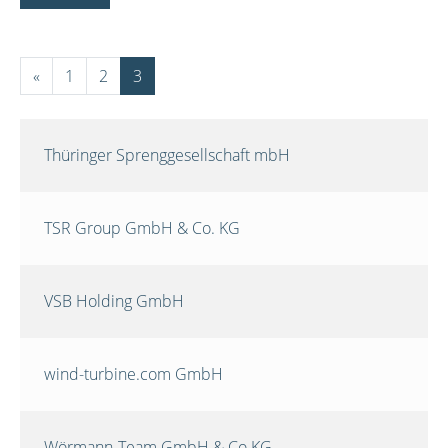
«
1
2
3
Thüringer Sprenggesellschaft mbH
TSR Group GmbH & Co. KG
VSB Holding GmbH
wind-turbine.com GmbH
Wörmann-Team GmbH & Co.KG