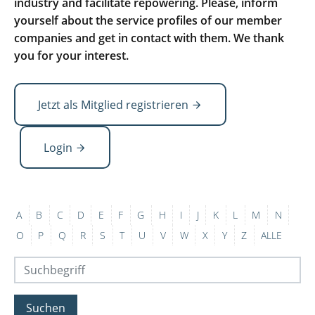
industry and facilitate repowering. Please, inform
yourself about the service profiles of our member
companies and get in contact with them. We thank
you for your interest.
Jetzt als Mitglied registrieren
Login
A
B
C
D
E
F
G
H
I
J
K
L
M
N
O
P
Q
R
S
T
U
V
W
X
Y
Z
ALLE
Suchen