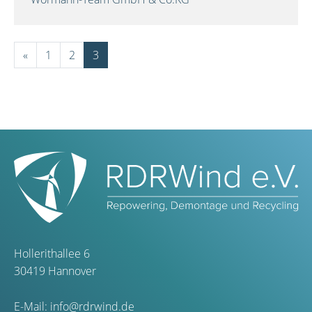
«
1
2
3
Hollerithallee 6
30419 Hannover
E-Mail:
info@rdrwind.de