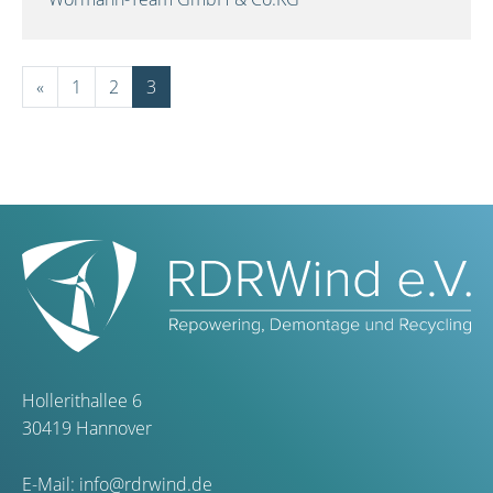
«
1
2
3
Hollerithallee 6
30419 Hannover
E-Mail:
info@rdrwind.de