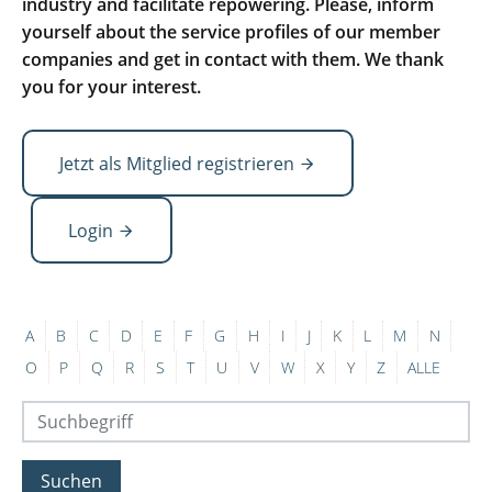
industry and facilitate repowering. Please, inform
yourself about the service profiles of our member
companies and get in contact with them. We thank
you for your interest.
Jetzt als Mitglied registrieren
Login
A
B
C
D
E
F
G
H
I
J
K
L
M
N
O
P
Q
R
S
T
U
V
W
X
Y
Z
ALLE
Suchen