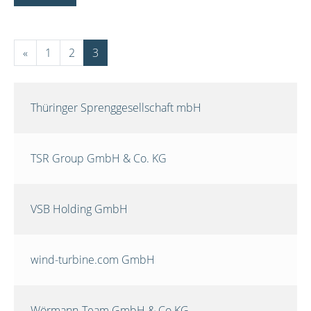
«
1
2
3
Thüringer Sprenggesellschaft mbH
TSR Group GmbH & Co. KG
VSB Holding GmbH
wind-turbine.com GmbH
Wörmann-Team GmbH & Co.KG