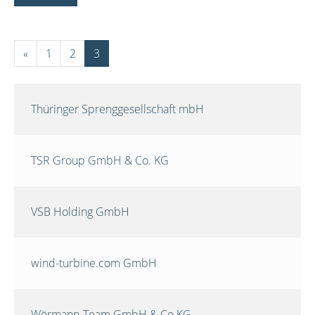
«
1
2
3
Thüringer Sprenggesellschaft mbH
TSR Group GmbH & Co. KG
VSB Holding GmbH
wind-turbine.com GmbH
Wörmann-Team GmbH & Co.KG