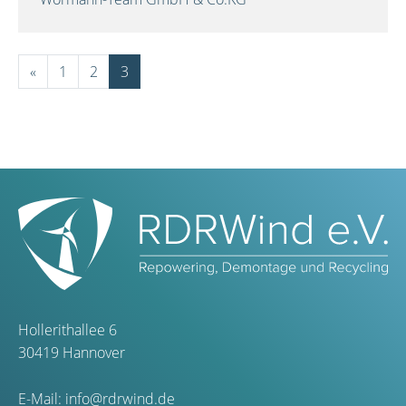
«
1
2
3
Hollerithallee 6
30419 Hannover
E-Mail:
info@rdrwind.de