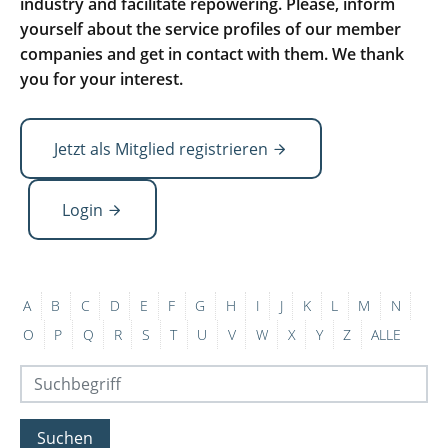
industry and facilitate repowering. Please, inform
yourself about the service profiles of our member
companies and get in contact with them. We thank
you for your interest.
Jetzt als Mitglied registrieren
Login
A
B
C
D
E
F
G
H
I
J
K
L
M
N
O
P
Q
R
S
T
U
V
W
X
Y
Z
ALLE
Suchen