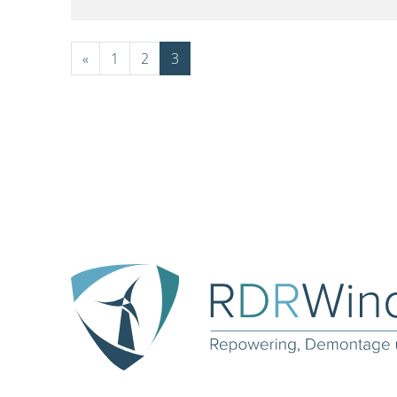
«
1
2
3