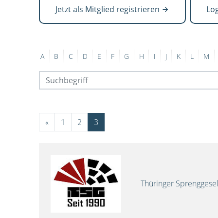
Jetzt als Mitglied registrieren
Lo
A
B
C
D
E
F
G
H
I
J
K
L
M
«
1
2
3
Thüringer Sprenggese