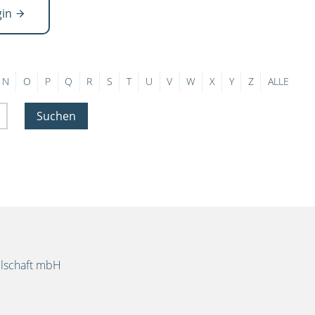
gin
N
O
P
Q
R
S
T
U
V
W
X
Y
Z
ALLE
Suchen
llschaft mbH