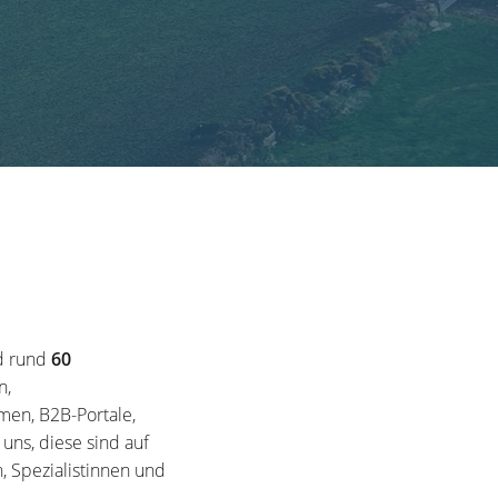
d rund
60
n,
en, B2B-Portale,
ns, diese sind auf
, Spezialistinnen und