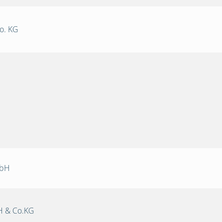
o. KG
mbH
 & Co.KG