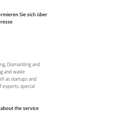
rmieren Sie sich über
eresse
.
ing, Dismantling and
ng and waste
ell as startups and
f experts, special
 about the service