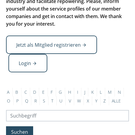
industry and facilitate repowering. Please, inform
yourself about the service profiles of our member
companies and get in contact with them. We thank
you for your interest.
Jetzt als Mitglied registrieren
Login
A
B
C
D
E
F
G
H
I
J
K
L
M
N
O
P
Q
R
S
T
U
V
W
X
Y
Z
ALLE
Suchen