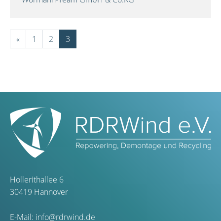
«
1
2
3
Hollerithallee 6
30419 Hannover
E-Mail:
info@rdrwind.de