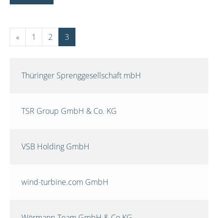
«
1
2
3
Thüringer Sprenggesellschaft mbH
TSR Group GmbH & Co. KG
VSB Holding GmbH
wind-turbine.com GmbH
Wörmann-Team GmbH & Co.KG