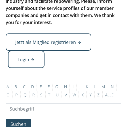
industry and facilitate repowering. Please, inform
yourself about the service profiles of our member
companies and get in contact with them. We thank
you for your interest.
Jetzt als Mitglied registrieren
Login
A
B
C
D
E
F
G
H
I
J
K
L
M
N
O
P
Q
R
S
T
U
V
W
X
Y
Z
ALLE
Suchen