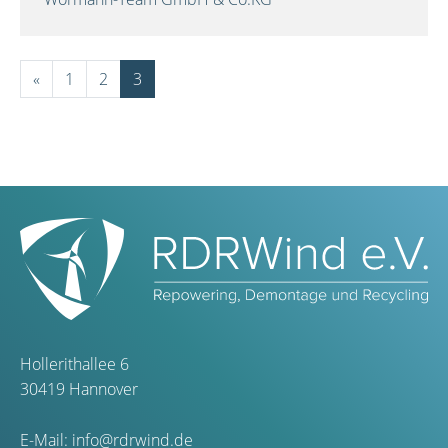
«
1
2
3
Hollerithallee 6
30419 Hannover
E-Mail:
info@rdrwind.de