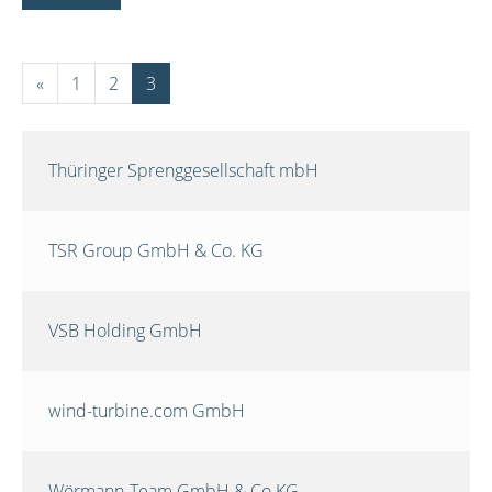
«
1
2
3
Thüringer Sprenggesellschaft mbH
TSR Group GmbH & Co. KG
VSB Holding GmbH
wind-turbine.com GmbH
Wörmann-Team GmbH & Co.KG