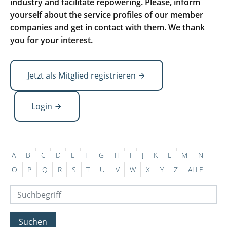
industry and facilitate repowering. Please, inform
yourself about the service profiles of our member
companies and get in contact with them. We thank
you for your interest.
Jetzt als Mitglied registrieren
Login
A
B
C
D
E
F
G
H
I
J
K
L
M
N
O
P
Q
R
S
T
U
V
W
X
Y
Z
ALLE
Suchen