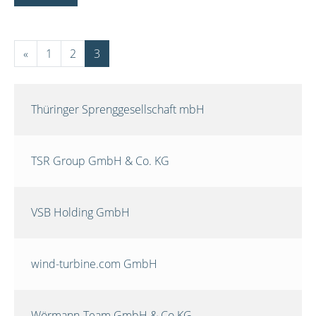
«
1
2
3
Thüringer Sprenggesellschaft mbH
TSR Group GmbH & Co. KG
VSB Holding GmbH
wind-turbine.com GmbH
Wörmann-Team GmbH & Co.KG