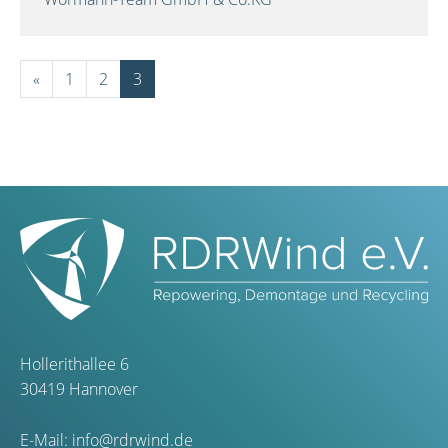
«
1
2
3
Hollerithallee 6
30419 Hannover
E-Mail:
info@rdrwind.de