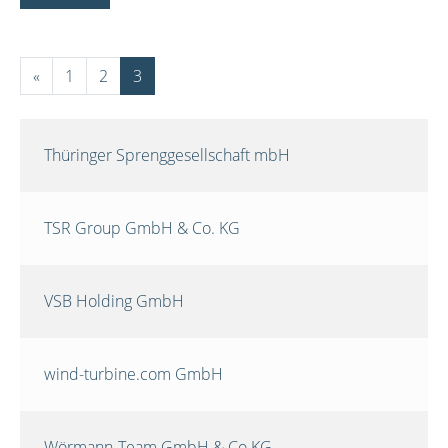
«
1
2
3
Thüringer Sprenggesellschaft mbH
TSR Group GmbH & Co. KG
VSB Holding GmbH
wind-turbine.com GmbH
Wörmann-Team GmbH & Co.KG