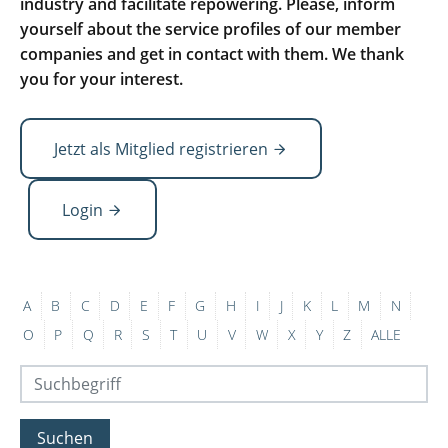
industry and facilitate repowering. Please, inform
yourself about the service profiles of our member
companies and get in contact with them. We thank
you for your interest.
Jetzt als Mitglied registrieren
Login
A
B
C
D
E
F
G
H
I
J
K
L
M
N
O
P
Q
R
S
T
U
V
W
X
Y
Z
ALLE
Suchen