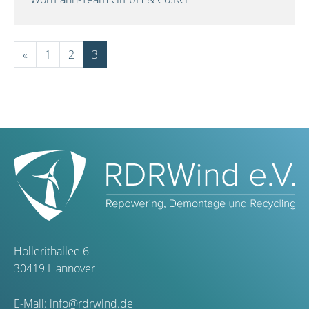
«
1
2
3
Hollerithallee 6
30419 Hannover
E-Mail:
info@rdrwind.de