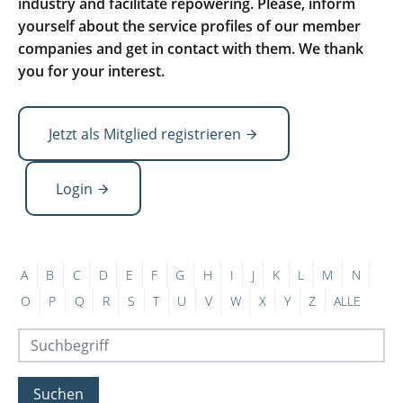
industry and facilitate repowering. Please, inform
yourself about the service profiles of our member
companies and get in contact with them. We thank
you for your interest.
Jetzt als Mitglied registrieren
Login
A
B
C
D
E
F
G
H
I
J
K
L
M
N
O
P
Q
R
S
T
U
V
W
X
Y
Z
ALLE
Suchen