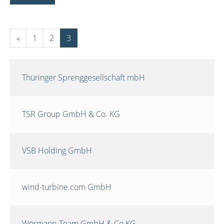
«
1
2
3
Thüringer Sprenggesellschaft mbH
TSR Group GmbH & Co. KG
VSB Holding GmbH
wind-turbine.com GmbH
Wörmann-Team GmbH & Co.KG