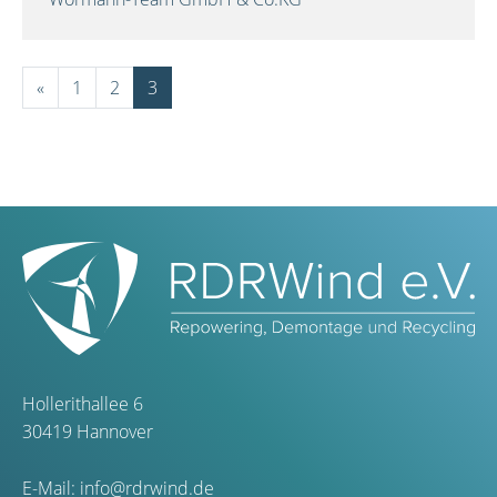
«
1
2
3
Hollerithallee 6
30419 Hannover
E-Mail:
info@rdrwind.de