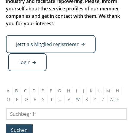
industry and facilitate repowering. Please, inform
yourself about the service profiles of our member
companies and get in contact with them. We thank
you for your interest.
Jetzt als Mitglied registrieren
Login
A
B
C
D
E
F
G
H
I
J
K
L
M
N
O
P
Q
R
S
T
U
V
W
X
Y
Z
ALLE
Suchen