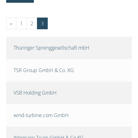
«
1
2
3
Thüringer Sprenggesellschaft mbH
TSR Group GmbH & Co. KG
VSB Holding GmbH
wind-turbine.com GmbH
Wörmann-Team GmbH & Co.KG