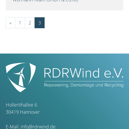
«
1
2
3
Hollerithallee 6
30419 Hannover
E-Mail:
info@rdrwind.de