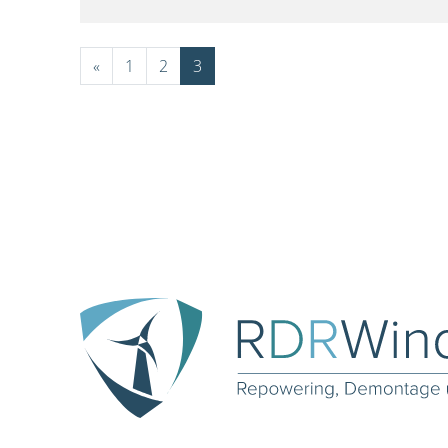
«
1
2
3