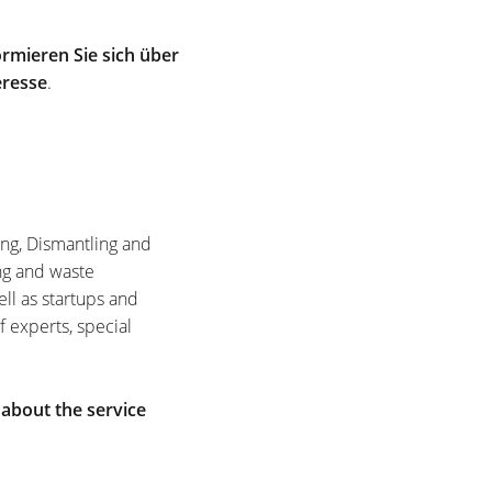
rmieren Sie sich über
eresse
.
ing, Dismantling and
ng and waste
ell as startups and
f experts, special
 about the service