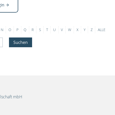
gin
N
O
P
Q
R
S
T
U
V
W
X
Y
Z
ALLE
Suchen
llschaft mbH