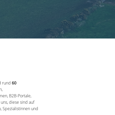
d rund
60
n,
en, B2B-Portale,
ns, diese sind auf
, Spezialistinnen und