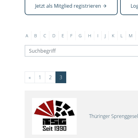
Jetzt als Mitglied registrieren
Lo
A
B
C
D
E
F
G
H
I
J
K
L
M
«
1
2
3
Thüringer Sprenggese