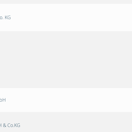
o. KG
mbH
 & Co.KG