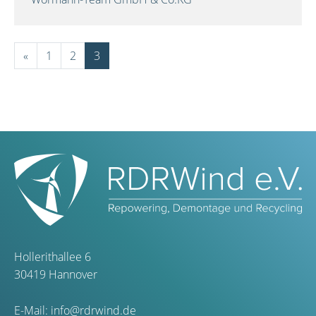
«
1
2
3
Hollerithallee 6
30419 Hannover
E-Mail:
info@rdrwind.de