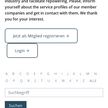
industry and facilitate repowering. Please, inform
yourself about the service profiles of our member
companies and get in contact with them. We thank
you for your interest.
Jetzt als Mitglied registrieren
Login
A
B
C
D
E
F
G
H
I
J
K
L
M
N
O
P
Q
R
S
T
U
V
W
X
Y
Z
ALLE
Suchen