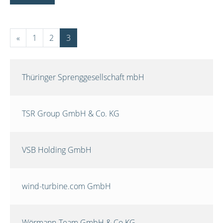
«
1
2
3
Thüringer Sprenggesellschaft mbH
TSR Group GmbH & Co. KG
VSB Holding GmbH
wind-turbine.com GmbH
Wörmann-Team GmbH & Co.KG