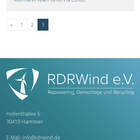
«
1
2
3
Hollerithallee 6
30419 Hannover
E-Mail:
info@rdrwind.de