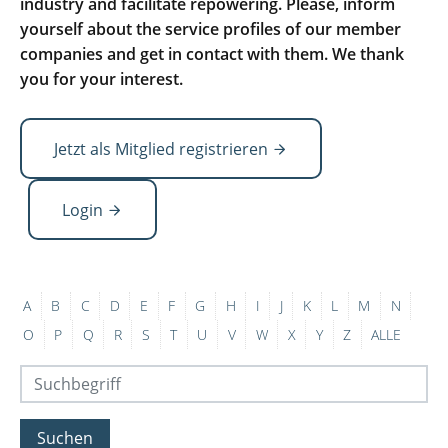
industry and facilitate repowering. Please, inform
yourself about the service profiles of our member
companies and get in contact with them. We thank
you for your interest.
Jetzt als Mitglied registrieren
Login
A
B
C
D
E
F
G
H
I
J
K
L
M
N
O
P
Q
R
S
T
U
V
W
X
Y
Z
ALLE
Suchen