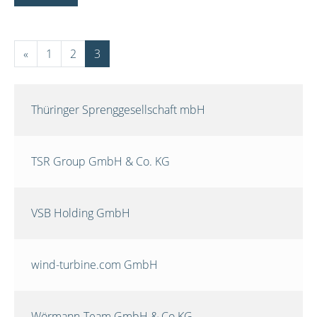
«
1
2
3
Thüringer Sprenggesellschaft mbH
TSR Group GmbH & Co. KG
VSB Holding GmbH
wind-turbine.com GmbH
Wörmann-Team GmbH & Co.KG