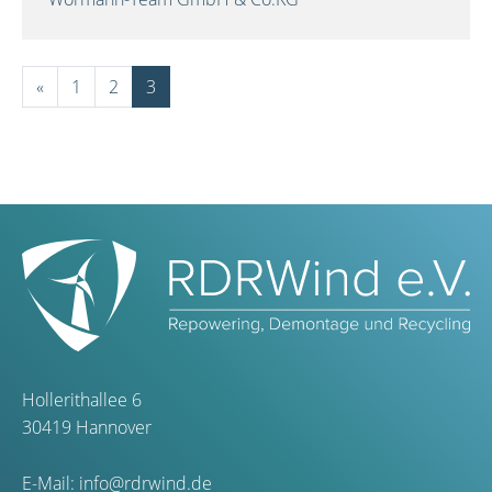
«
1
2
3
Hollerithallee 6
30419 Hannover
E-Mail:
info@rdrwind.de