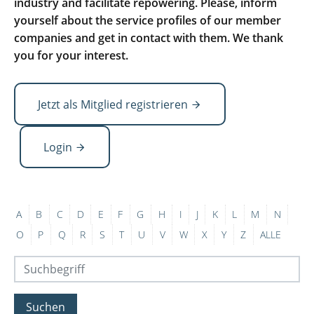
industry and facilitate repowering. Please, inform
yourself about the service profiles of our member
companies and get in contact with them. We thank
you for your interest.
Jetzt als Mitglied registrieren
Login
A
B
C
D
E
F
G
H
I
J
K
L
M
N
O
P
Q
R
S
T
U
V
W
X
Y
Z
ALLE
Suchen