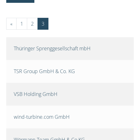
«
1
2
3
Thüringer Sprenggesellschaft mbH
TSR Group GmbH & Co. KG
VSB Holding GmbH
wind-turbine.com GmbH
Wörmann-Team GmbH & Co.KG