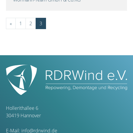
«
1
2
3
Hollerithallee 6
30419 Hannover
E-Mail:
info@rdrwind.de