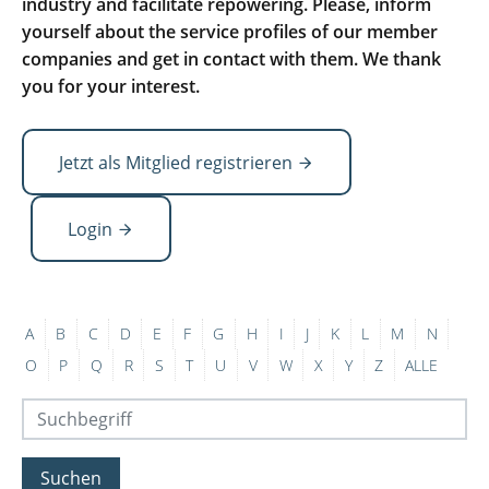
industry and facilitate repowering. Please, inform
yourself about the service profiles of our member
companies and get in contact with them. We thank
you for your interest.
Jetzt als Mitglied registrieren
Login
A
B
C
D
E
F
G
H
I
J
K
L
M
N
O
P
Q
R
S
T
U
V
W
X
Y
Z
ALLE
Suchen