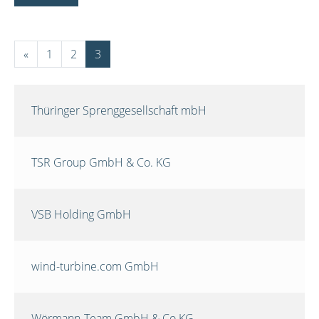
«
1
2
3
Thüringer Sprenggesellschaft mbH
TSR Group GmbH & Co. KG
VSB Holding GmbH
wind-turbine.com GmbH
Wörmann-Team GmbH & Co.KG