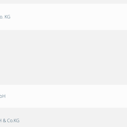
o. KG
mbH
 & Co.KG