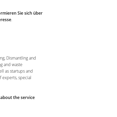
rmieren Sie sich über
eresse
.
ing, Dismantling and
ng and waste
ell as startups and
f experts, special
 about the service