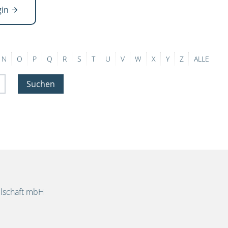
gin
N
O
P
Q
R
S
T
U
V
W
X
Y
Z
ALLE
Suchen
llschaft mbH