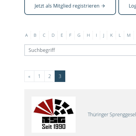
Jetzt als Mitglied registrieren
Lo
A
B
C
D
E
F
G
H
I
J
K
L
M
«
1
2
3
Thüringer Sprenggese