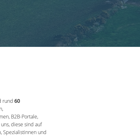
d rund
60
n,
en, B2B-Portale,
ns, diese sind auf
, Spezialistinnen und