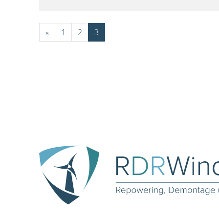
«
1
2
3