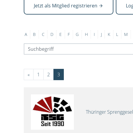
Jetzt als Mitglied registrieren
Lo
A
B
C
D
E
F
G
H
I
J
K
L
M
«
1
2
3
Thüringer Sprenggese