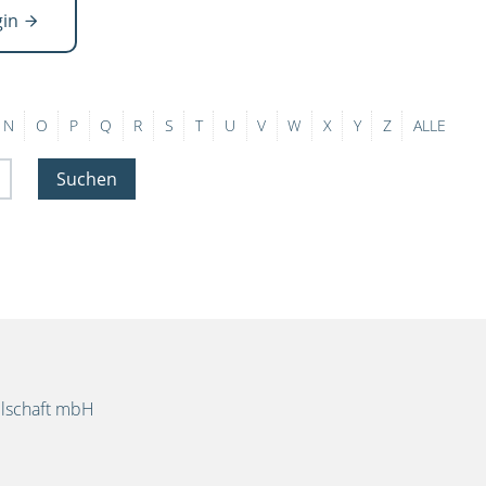
gin
N
O
P
Q
R
S
T
U
V
W
X
Y
Z
ALLE
Suchen
llschaft mbH