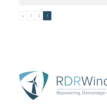
«
1
2
3