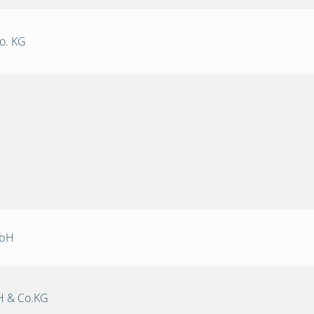
o. KG
mbH
 & Co.KG