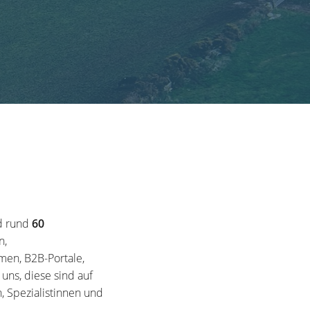
d rund
60
n,
en, B2B-Portale,
ns, diese sind auf
, Spezialistinnen und