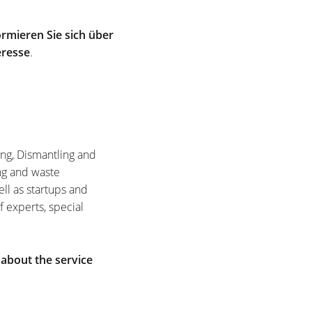
rmieren Sie sich über
eresse
.
ing, Dismantling and
ng and waste
ell as startups and
f experts, special
 about the service