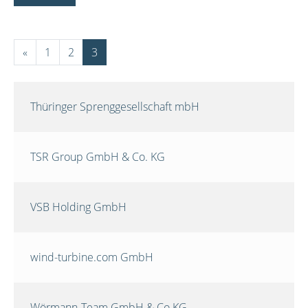
«
1
2
3
Thüringer Sprenggesellschaft mbH
TSR Group GmbH & Co. KG
VSB Holding GmbH
wind-turbine.com GmbH
Wörmann-Team GmbH & Co.KG