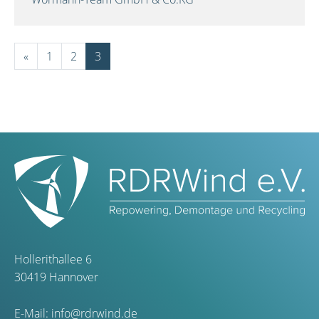
«
1
2
3
Hollerithallee 6
30419 Hannover
E-Mail:
info@rdrwind.de