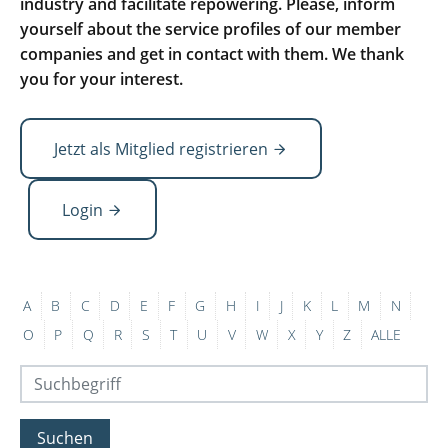
industry and facilitate repowering. Please, inform
yourself about the service profiles of our member
companies and get in contact with them. We thank
you for your interest.
Jetzt als Mitglied registrieren
Login
A
B
C
D
E
F
G
H
I
J
K
L
M
N
O
P
Q
R
S
T
U
V
W
X
Y
Z
ALLE
Suchen