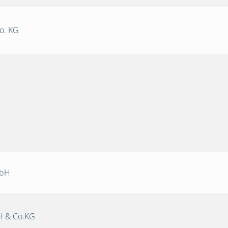
o. KG
mbH
 & Co.KG