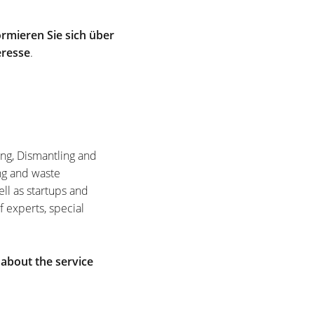
rmieren Sie sich über
eresse
.
ing, Dismantling and
ng and waste
ell as startups and
f experts, special
 about the service