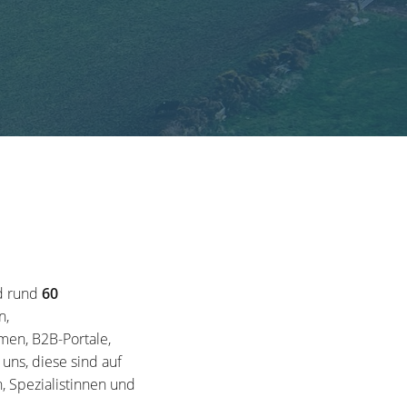
d rund
60
n,
en, B2B-Portale,
ns, diese sind auf
, Spezialistinnen und