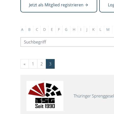
Jetzt als Mitglied registrieren
Lo
A
B
C
D
E
F
G
H
I
J
K
L
M
«
1
2
3
Thüringer Sprenggese