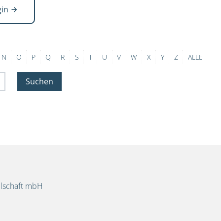
gin
N
O
P
Q
R
S
T
U
V
W
X
Y
Z
ALLE
Suchen
llschaft mbH