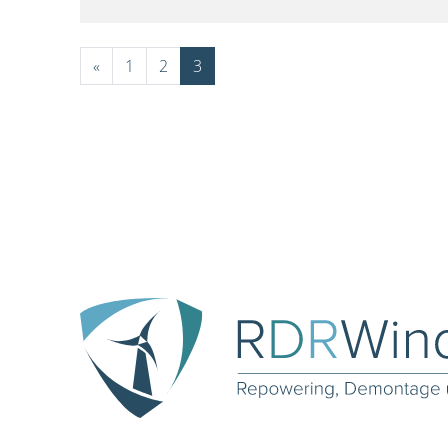
«
1
2
3